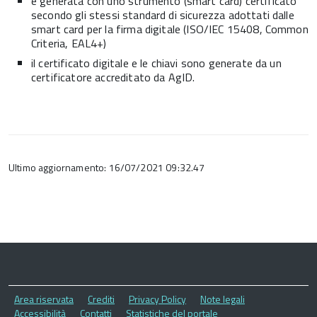
è generata con uno strumento (smart card) certificato
secondo gli stessi standard di sicurezza adottati dalle
smart card per la firma digitale (ISO/IEC 15408, Common
Criteria, EAL4+)
il certificato digitale e le chiavi sono generate da un
certificatore accreditato da AgID.
Ultimo aggiornamento: 16/07/2021 09:32.47
Area riservata
Crediti
Privacy Policy
Note legali
Accessibilità
Contatti
Statistiche del portale