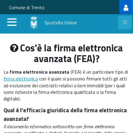
Log
Salta al contenuto principale
Skip to site navigation
Comune di Trento
me
Sportello Online
Cos'è la firma elettronica
avanzata (FEA)?
La
firma elettronica avanzata
(FEA) è un particolare tipo di
firma elettronica
con il quale si possono firmare tutti gli atti
ad esclusione dei contratti relativi a beni immobili (per i quali
sono richieste la firma elettronica qualificata o la firma
digitale).
Qual è l'efficacia giuridica della firma elettronica
avanzata?
Il documento informatico sottoscritto con firma elettronica